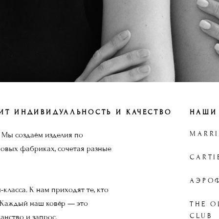
НИТ ИНДИВИДУАЛЬНОСТЬ И КАЧЕСТВО
НАШИ
MARRI
 Мы создаём изделия по
ровых фабриках, сочетая разные
CARTI
АЭРО
класса. К нам приходят те, кто
. Каждый наш ковёр — это
THE O
CLUB
анство и запрос.