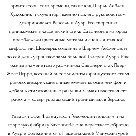
архитекторы того времени, такие как, Шарль Леблен.
Художник и скульптор, именно под его руководством
декорировался Версаль и Лувр. Его творению
принадлежит классический стиль Савонери, в котором
преобладали цветочные мотивы и сцены античной
мифологии. Шедевры, созданные Шарлем Лебленом, и
по сей день украшают залы Большой Галереи Лувра. Еще
одним знаменитым художником Савонери стал Пьер-
Жосс Перро, который внес элементы французского стиля
рококо, внедрил цветочные элементы, осветлил фон и
добавил стилизованные ракушки. Самая известная его
работа – ковер, украшающий тронный зал в Версале.
Упадок после Французской Революции повлиял и на
ковровую фабрику Savonnerie, она переезжает обратно
в Лувр и объединяется с Национальной Мануфактурой